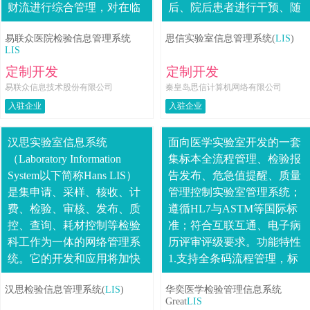
财流进行综合管理，对在临
后、院后患者进行干预、随
床检验活动各阶段中产生的
访、评估、慢病管理的健康
易联众医院检验信息管理系统
思信实验室信息管理系统(
LIS
)
数据进行采集、存贮、处
管理中心系统到医患交互的
LIS
理、提取、传输....
健康管理云....
定制开发
定制开发
易联众信息技术股份有限公司
秦皇岛思信计算机网络有限公司
入驻企业
入驻企业
汉思实验室信息系统
面向医学实验室开发的一套
（Laboratory Information
集标本全流程管理、检验报
System以下简称Hans LIS）
告发布、危急值提醒、质量
是集申请、采样、核收、计
管理控制实验室管理系统；
费、检验、审核、发布、质
遵循HL7与ASTM等国际标
控、查询、耗材控制等检验
准；符合互联互通、电子病
科工作为一体的网络管理系
历评审评级要求。功能特性
统。它的开发和应用将加快
1.支持全条码流程管理，标
检验科管理的统一化、网络
本的全流程监控；2.可接入
汉思检验信息管理系统(
LIS
)
华奕医学检验管理信息系统
化、标准化的....
各类实验室设备及流水线；
Great
LIS
3.遵循IS....