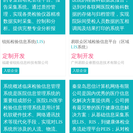
告采集系统。通过质控管
达到对各联网医院检验科数
理，实现各类检验仪器精准
据的存储与归档管理，实现
数据实时采集、控制和分
院际间受检人员数据的互相
析。提供完整专业分析报
调阅及结果打印的系统平
告，为患者和医生搭建良好
台。区域LIS系统能为医院提
锐拓检验信息系统(
LIS
)
易联众区域检验信息平台（区域
的沟通桥梁。优化检验流
供患者诊断结果的数字化介
LIS
系统）
程，轻松管理报告6大优势
质，替代现有纸....
定制开发
定制开发
1....
福建省锐拓信息科技有限公司
广州易联众睿图信息技术有限公司
入驻企业
入驻企业
系统概述临床检验信息管理
秦皇岛思信计算机网络有限
系统是医院信息管理系统的
公司是国内优秀的医疗信息
重要组成部分，医院LIS医学
化解决方案提供商，公司拥
检验信息管理系统是用计算
有最完整的医疗健康信息解
机软硬件技术、网络通讯技
决方案：从基础信息采集系
术等现代化手段，实现对LIS
统LIS、RIS，到健康体检业
系统所涉及的人流、物流、
务流处理平台PEIS；从对检