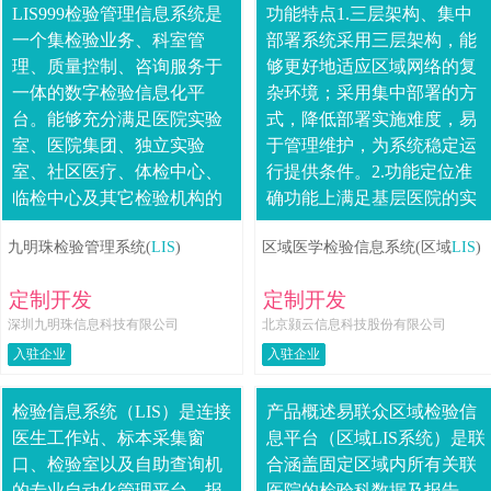
LIS999检验管理信息系统是
功能特点1.三层架构、集中
一个集检验业务、科室管
部署系统采用三层架构，能
理、质量控制、咨询服务于
够更好地适应区域网络的复
一体的数字检验信息化平
杂环境；采用集中部署的方
台。能够充分满足医院实验
式，降低部署实施难度，易
室、医院集团、独立实验
于管理维护，为系统稳定运
室、社区医疗、体检中心、
行提供条件。2.功能定位准
临检中心及其它检验机构的
确功能上满足基层医院的实
专业化检验需求。适用医疗
际功能需求，界面简洁、高
九明珠检验管理系统(
LIS
)
区域医学检验信息系统(区域
LIS
)
机构适用于大型、中型、小
效；也考虑区域信息系统的
型医院和医疗机构单独....
管理需要，兼顾基....
定制开发
定制开发
深圳九明珠信息科技有限公司
北京颢云信息科技股份有限公司
入驻企业
入驻企业
检验信息系统（LIS）是连接
产品概述易联众区域检验信
医生工作站、标本采集窗
息平台（区域LIS系统）是联
口、检验室以及自助查询机
合涵盖固定区域内所有关联
的专业自动化管理平台、报
医院的检验科数据及报告，