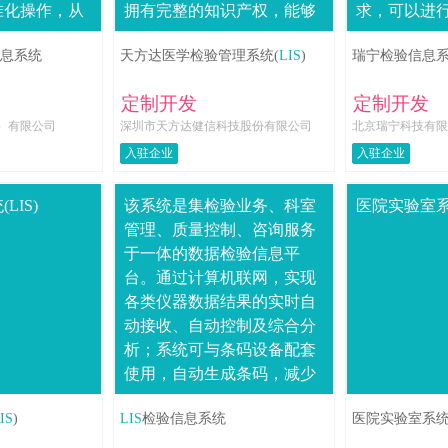
准化操作，从
拥有完整的知识产权，能够
求，可以进
本、检验到审
同其他模块无缝对接对接数
并对拒收标
息系统
天方达医学检验管理系统(
LIS
)
瑞宁检验信息
环节， 都采
千种设备：采用设备驱动技
由； 3.可分析
.
术，能够....
定制开发
定制开发
）有限公司
深圳市天方达健信科技股份有限公司
北京瑞宁科技有限
入驻企业
入驻企业
LIS)
该系统是集检验业务、科室
医院实验室系
管理、质量控制、咨询服务
于一体的数据检验信息平
台。通过计算机联网，实现
各类仪器数据结果的实时自
动接收、自动控制及综合分
析；系统可与条码设备配套
使用，自动生成条码，减少
实验室信息传递中人为因素
IS
)
LIS
检验信息系统
医院实验室系
导致的误差；系统提供简
单、快捷的维护方式，便