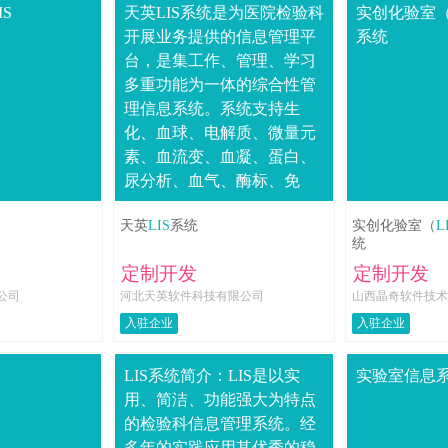
S
天英LIS系统是为医院检验科
实创化验室（
开展业务提供的信息管理平
系统
台，是集工作、管理、学习
多重功能为一体的综合性管
理信息系统。系统支持生
化、血球、电解质、微量元
素、血流变、血凝、蛋白、
尿分析、血气、酶标、免
疫、微生物等各种检验项目
天英
LIS
系统
实创化验室（
L
的开展。LIS对于检验科室的
统
意义：提高工作效....
定制开发
定制开发
公司
河北天英软件科技有限公司
山西晶奇软件技术
入驻企业
入驻企业
LIS系统简介：LIS是以实
实验室信息系
用、简洁、功能强大为特点
的检验科信息管理系统。经
多年的实践应用其优秀的稳