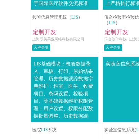
于国际医疗软件交流标准
上严格执行标
HL-7，并完全符合ISO-
采样、接收标
检验信息管理系统（
LIS
）
倍奋检验室检验信
15189的认证要求，能够帮助
核全过程的各个
（
LIS
）
检验室通....
用了确认制度...
定制开发
定制开发
上海联美美业网络科技有限公司
倍奋软件科技（上海
入驻企业
入驻企业
LIS基础模块：检验数据录
实验室信息系统(
入、审核、打印、原始结果
管理、历史数据跟踪数据字
典维护：科室、医生、收费
项目、条码设置、检验项
目、等基础数据维护权限管
理：用户设置、权限分配数
据批量调整、历史数据跟
踪、图文报告、数据存根等
医院
LIS
系统
实验室信息系统(
L
基础LIS模块条码工作站：支
持条码管理，即条码....