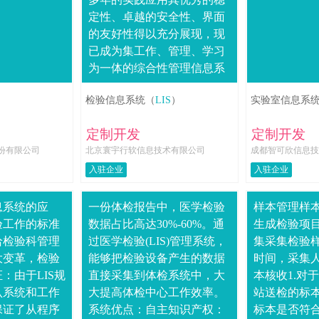
定性、卓越的安全性、界面
的友好性得以充分展现，现
已成为集工作、管理、学习
为一体的综合性管理信息系
统。LIS系统支持生化、血
检验信息系统（
LIS
）
实验室信息系
球、电解质、微量元素、血
流变、血凝、蛋....
定制开发
定制开发
份有限公司
北京寰宇行软信息技术有限公司
成都智可欣信息技
入驻企业
入驻企业
息系统的应
一份体检报告中，医学检验
样本管理样
验工作的标准
数据占比高达30%-60%。通
生成检验项
给检验科管理
过医学检验(LIS)管理系统，
集采集检验
大变革，检验
能够把检验设备产生的数据
时间，采集
：由于LIS规
直接采集到体检系统中，大
本核收1.对
认系统和工作
大提高体检中心工作效率。
站送检的标本
保证了从程序
系统优点：自主知识产权：
标本是否符