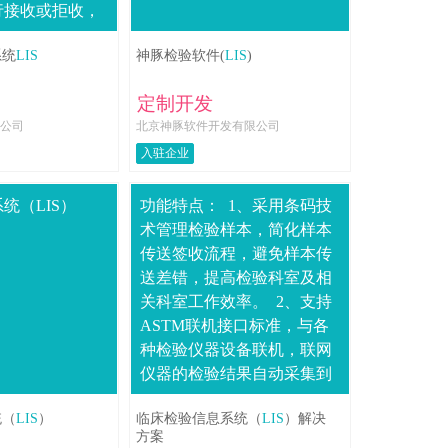
行接收或拒收，
本给出拒收理
系统
LIS
神豚检验软件(
LIS
)
实际检....
定制开发
公司
北京神豚软件开发有限公司
入驻企业
统（LIS）
功能特点： 1、采用条码技
术管理检验样本，简化样本
传送签收流程，避免样本传
送差错，提高检验科室及相
关科室工作效率。 2、支持
ASTM联机接口标准，与各
种检验仪器设备联机，联网
仪器的检验结果自动采集到
系统中；支持检验数据手工
统（
LIS
）
临床检验信息系统（
LIS
）解决
录入。&nbs....
方案