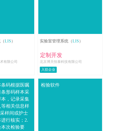
统（
LIS
）
实验室管理系统（
LIS
）
定制开发
术有限公司
北京博天恒泰科技有限公司
入驻企业
本条码根据医嘱
检验软件
目条形码样本采
样本，记录采集
人等相关信息样
于采样间或护士
进行核实；2.
合本次检验要