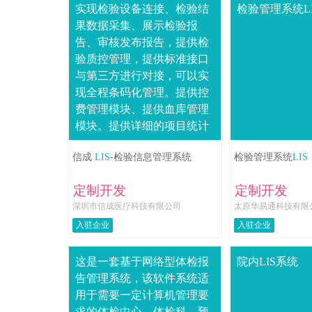
实现检验设备连接、检验结
检验管理系统LI
果数据采集、展示检验报
告、审核发布报告，提供检
验质控管理，提供标准接口
与第三方进行对接，可以实
现全程条码化管理。提供控
费管理模块、提供血库管理
模块。提供详细的项目统计
与查询分析管理。可单独销
信成
LIS
-检验信息管理系统
检验管理系统
LIS
售并于第三方 HIS 系统、体
检系统进行对接。
定制开发
定制开发
深圳市信成医疗科技有限公司
太原华易通科技有限
入驻企业
入驻企业
这是一套基于网络型体检报
院内LIS系统
告管理系统，该软件系统适
用于需要一定计算机管理要
求的体检中心、体检科、预