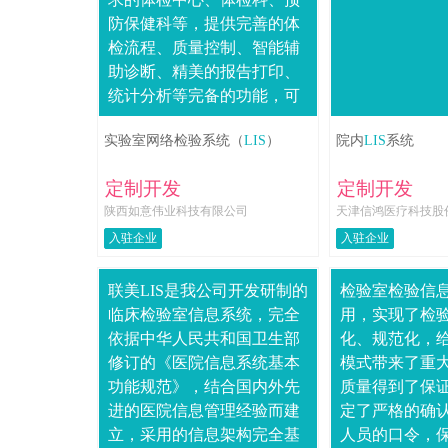
防保健科等，提供完善的体
检流程、质量控制、智能辅
助诊断、精美的报告打印、
统计分析等完备的功能，可
随您的业务提升，逐步升级
实验室网络检验系统（
LIS
）
院内
LIS
系统
为全数字化管理型系统。主
要特点： ....
定制开发
定制开发
陕西如意伟业科技有限公司
天津信鸿医疗科技股
入驻企业
入驻企业
联美LIS是我公司开发研制的
检验室检验信
临床检验室信息系统，完全
用，实现了检
依据中华人民共和国卫生部
化、规范化，
修订的《医院信息系统基本
模式带来了重
功能规范》，结合国内外先
质量得到了保证
进的医院信息管理经验而建
定了严格的确
立，采用的信息架构完全基
人员的口令，