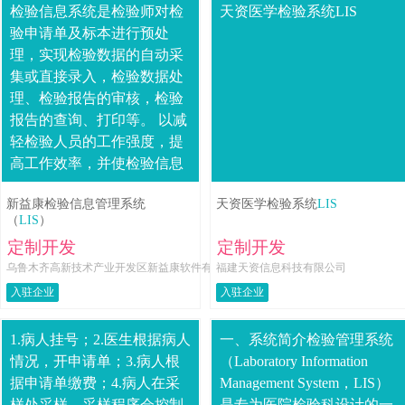
检验信息系统是检验师对检
天资医学检验系统LIS
验申请单及标本进行预处
理，实现检验数据的自动采
集或直接录入，检验数据处
理、检验报告的审核，检验
报告的查询、打印等。 以减
轻检验人员的工作强度，提
高工作效率，并使检验信息
存储和管理更加简捷、完
新益康检验信息管理系统
天资医学检验系统
LIS
善。包含检验标本的TAT全
（
LIS
）
流程管理；标准化、自....
定制开发
定制开发
乌鲁木齐高新技术产业开发区新益康软件有
福建天资信息科技有限公司
限公司
入驻企业
入驻企业
1.病人挂号；2.医生根据病人
一、系统简介检验管理系统
情况，开申请单；3.病人根
（Laboratory Information
据申请单缴费；4.病人在采
Management System，LIS）
样处采样，采样程序会控制
是专为医院检验科设计的一