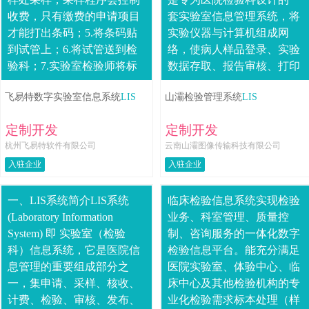
收费，只有缴费的申请项目
套实验室信息管理系统，将
才能打出条码；5.将条码贴
实验仪器与计算机组成网
到试管上；6.将试管送到检
络，使病人样品登录、实验
验科；7.实验室检验师将标
数据存取、报告审核、打印
本信息录入到LIS系统中，录
分发、实验数据统计分析等
飞易特数字实验室信息系统
LIS
山灞检验管理系统
LIS
入方式有三种：扫描条
繁....
码，....
定制开发
定制开发
杭州飞易特软件有限公司
云南山灞图像传输科技有限公司
入驻企业
入驻企业
一、LIS系统简介LIS系统
临床检验信息系统实现检验
(Laboratory Information
业务、科室管理、质量控
System) 即 实验室（检验
制、咨询服务的一体化数字
科）信息系统，它是医院信
检验信息平台。能充分满足
息管理的重要组成部分之
医院实验室、体验中心、临
一，集申请、采样、核收、
床中心及其他检验机构的专
计费、检验、审核、发布、
业化检验需求标本处理（样