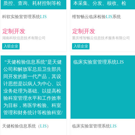
质控、查询、耗材控制等检
本采集、分发、核收、检
验科工作为一体的网络管理
验）检验业务（实验数据存
科软实验室管理系统
LIS
维智畅云临床检验
LIS
系统
系统。LI....
取、检验结果分析）报告单
管理（报告审定）质量控
定制开发
定制开发
制....
湖南科软信息技术有限公司
重庆维智畅云信息技术服务有限公司
入驻企业
入驻企业
“天健检验信息系统”是天健
临床实验室管理系统LIS
公司和解放军总后卫生部共
同开发的新一代产品，其设
计思想是以病人为中心、以
业务处理为基础、以提高检
验科室管理水平和工作效率
为目标，将医学检验、科室
管理和财务统计等检验科室/
实验室所有工作进行整合，
天健检验信息系统（
LIS
）
临床实验室管理系统
LIS
全面改善检验科室/实验室的
工....