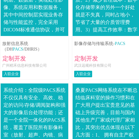
像、系统应用和数据服务，
化存储带来的另外一个好处
其中中间控制层实现业务存
就是不失真，同时占地小，
储与性能监控，完全采用
节省了大量的介质管理费
DICOM标准通信协议，并可
用。3）提高工作效率：数字
随意扩展且相互容错、自动
化使得在任何有网络的地方
放射信息系统
影像存储与传输系统-
PACS
负载均衡，支持各种平台数
调阅影像成为可能，比如借
（DH
PACS
/DHRIS）
据库（oracle....
片和调阅病人以往....
定制开发
定制开发
广州稻禾信息科技有限公司
武汉远规科技有限公司
入驻企业
入驻企业
系统介绍：全院级PACS系统
桑夏PACS网络系统在不断总
不仅仅具有安全、高效、稳
结临床科室的操作习惯和在
定的访问/存储/调阅架构和强
广大用户提出宝贵意见的基
大的影像后台处理功能；还
础上升级完善，目前与国内
是一个全院一体化的PACS系
其他生产厂家或代理厂家相
统，覆盖了医院所有影像科
比，其突出优点体现在以下
室（放射、超声、内镜、病
几方面：1、 拥有自主产权