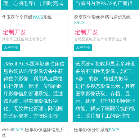
理、心脑电等）；同时完成
当前国内做PACS的厂商很
与院内HIS、RIS、LIS等系
多，有些厂商通过代理国外
华卫医信全院级
PACS
系统
桑夏医学影像存档与通信系统
统融合，实现全院检查预
的PACS产品，直接汉化后就
PACS
约....
销售中国....
定制开发
定制开发
河南华卫医信科技有限公司
合肥桑夏电子技术有限责任公司
入驻企业
入驻企业
eMediPACS-医学影像临床信
该系统可接收和显示多种设
息系统从医疗影像设备中获
备的不同种类影像，如CT、
得数字影像，利用高速网络
B超、彩超、核磁共振等，
执行存储、管理、传输的医
进行多模态影像显示，具有
疗影像信息管理系统。通过
医学影像获取、存档、显
该系统，能实现影像数字
示、处理、打印和多种管理
化、无胶片化管理，降低医
功能。解决了医院传统的纸
院营运成本，方便医生诊
张、胶片加手工的管理方
断，减少患者等待时间，提
式，改变了过去医学影像的
eMedi
PACS
-医学影像临床信息系
医学影像分析系统
PACS
高院方服务质量。医学影像
独占性，节约了胶片、仓库
统
临床信息系统本....
空间等资源，使资料保存....