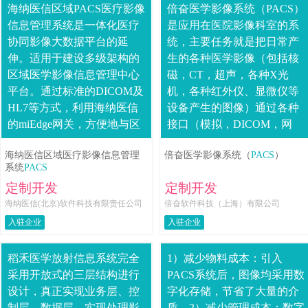
海纳医信区域PACS医疗影像
倍奋医学影像系统（PACS）
信息管理系统是一体化医疗
是应用在医院影像科室的系
协同影像大数据平台的延
统，主要任务就是把日常产
伸。适用于建设多级架构的
生的各种医学影像（包括核
区域医学影像信息管理中心
磁，CT，超声，各种X光
平台。通过标准的DICOM及
机，各种红外仪、显微仪等
HL7等方式，利用海纳医信
设备产生的图像）通过各种
的miEdge网关，方便地与区
接口（模拟，DICOM，网
域内各医疗机构的信息系统
络）以数字化的方式海量保
海纳医信区域医疗影像信息管理
倍奋医学影像系统（
PACS
）
进行集成。实现区域内各医
存起来，当需要的时候在一
系统
PACS
疗机构....
定的授权下能够....
定制开发
定制开发
海纳医信(北京)软件科技有限责任公司
倍奋软件科技（上海）有限公司
入驻企业
入驻企业
稻禾医学放射信息系统完全
1）减少物料成本：引入
采用开放式的三层结构进行
PACS系统后，图像均采用数
设计，真正实现业务层、控
字化存储，节省了大量的介
制层、数据层，实现处理影
质。2）减少管理成本：数字