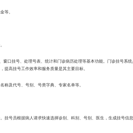
现金等。
录。
号、窗口挂号、处理号表、统计和门诊病历处理等基本功能。门诊挂号系统
间，提高挂号工作效率和服务质量是其主要目标。
室名称及代号、号别、号类字典、专家名单等。
号。挂号员根据病人请求快速选择诊别、科别、号别、医生，生成挂号信