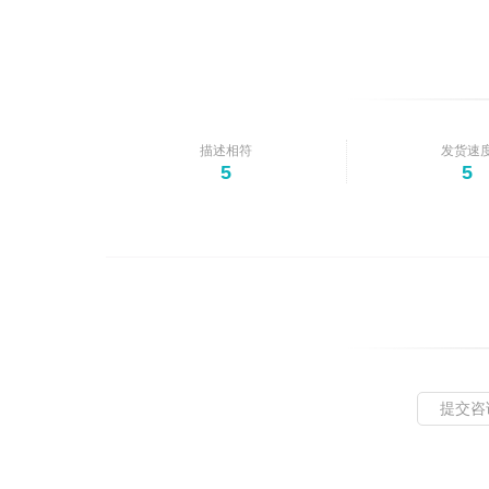
描述相符
发货速
5
5
提交咨