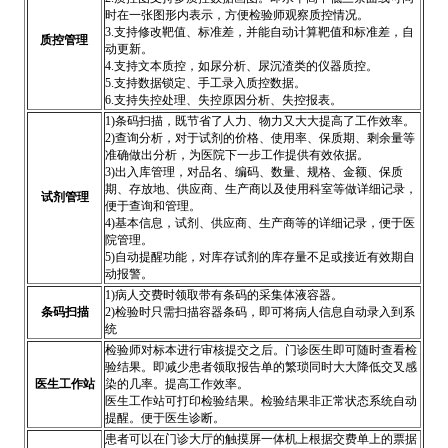
时在一张图形内表示，方便检验师观察质控情况。
3.支持修改靶值、标准差，并能自动计算靶值和标准差，自
质控管理
动更新。
4.支持文本质控，如尿分析、尿沉渣类的仪器质控。
5.支持数据锁定、手工录入质控数据。
6.支持失控处理、失控原因分析、失控报表。
1)条码扫描，既节省了人力、物力又大大提高了工作效率。
2)查询分析，对于试剂的价格、使用率、保质期、剩余量等
准确做出分析，为医院下一步工作提供有效依据。
3)出入库管理，对品名、编码、数量、规格、金额、保质
期、存放地、供应商、生产商以及使用科室等做详细记录，
试剂管理
便于查询和管理。
4)基本信息，试剂、供应商、生产商等的详细记录，便于医
院管理。
5)自动提醒功能，对库存试剂的库存量不足或接近有效期自
动报警。
1)病人交费时领取带有条码的采集体液容器。
条码扫描
2)检验时只需扫描容器条码，即可将病人信息自动录入到系
统
检验师对标本进行审核提交之后。门诊医生即可随时查看检
验结果。即减少患者领取报告单的繁琐同时大大降低交叉感
医生工作站
染的几率。提高工作效率。
医生工作站可打印检验结果。检验结果非正常状态系统自动
提醒。便于医生诊断。
患者可以在门诊大厅的触摸屏一体机上根据交费单上的票据