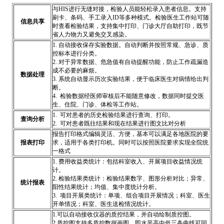
与HIS进行无缝对接，检验人员能轻松录入患者信息。支持
刷卡、条码、手工录入ID等多种模式。检验医生工作站可随
信息共享
时查看检验结果，支持集中打印、门诊大厅自助打印，既节
省人力物力又避免交叉感染。
1. 自动接收保存实验数据。自动判断并按照常规、急诊、质
控标本进行分类。
2. 对于异常数据、危急值有自动提醒功能，防止工作疏漏造
成不必要的麻烦。
数据处理
3. 系统自动显示历次实验结果，便于临床医生对病情给出判
断。
4. 检验数据经医师审核后不能随意修改，数据同时提交医
生、住院、门诊、体检等工作站。
1. 可对患者的历史检验结果进行查询、打印。
查询分析
2. 可对患者既往结果和现在结果进行图文比对分析
报告打印格式编辑灵活、方便，基本可以满足各地医院的要
报表打印
求，适用于各类打印机。同时可以按照医院要求实现全院统
一格式
1. 费用收益类统计：包括科室收入、开展项目收益情况统
计。
2. 检验结果类统计：检验结果数字、图形分析对比；异常、
统计报表
阳性结果统计；均值、集中度统计分析。
3. 项目开展类统计：单项、组合项目开展情况；科室、医生
开单情况；科室、医生送检情况统计。
1.可以自动接收仪器的质控结果，并自动绘制质控图。
2.质控图支持多质控数据画图。即水平高中低三条曲线可同