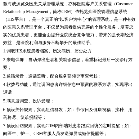
微海成源览众医患关系管理系统，亦称医院客户关系管理（Customer
Relationship Management，简称CRM）依托览众医院管理信息系统
（HIS平台），是一个真正的"以客户为中心"的管理系统，是一种有效
的医患关系管理平台，不仅是为患者提供完善的个性化服务，培养忠
实的优质患者，更能全面提升医院统合竞争能力，带来的是长期经济
效益，是医院利润与服务不断攀升的最佳助手。
1.调取HIS系统患者档案、历次病历、历史处方；
2.来电弹屏，自动弹出患者相关就诊信息，着重标记最后一次诊疗方
案；
3.通话录音，通话监听，配合服务部领导审查考核；
4.软拨号功能，通过调阅患者详细信息中预留的联系方话，实现呼出
通话；
5.满意度调查、投诉受理；
6.预设关怀规则，实现短信群发，如：节假日及健康祝福，接种、用
药将尽、复诊提醒等；
7.预设回访规则，实现CRM内部端对患者跟踪回访的定时提醒；如：
向医生、护士、CRM客服人员发送弹屏或短信提醒等；