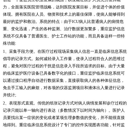
力，全面落实医院管理战略，达到医院发展目标，并促进个体的价值
体现。拥有医院在人员、物资和技术上的最佳保障，使病人能够得到
最好的监护和救治。系统的特点：由于ICU病人比普通病人的病情危
重、变化迅速，产生的各种监测、治疗数据更加繁多，重症监护信息
系统不仅具备了普通医生、护士工作站的功能，而且具备这样一些特
殊功能:
1、采集手段方便。在医疗过程现场采集病人信息一直是临床信息系统
倡导的记录方式。如何减轻录入工作量，使录入过程符合人的思维过
程，避免对医疗过程的干扰是信息录入手段所追求的目标。由于大量
的临床监护医疗设备已具备数字化的接口，重症监护临床信息系统可
以通过接口程序自动进行数据采集，直接获取病人的各种体征信息，
免去手工输入的麻烦，对各项的仪器监测项目和液体出入量进行记录
并统计;
2、表现形式直观。传统的纸张记录方式对病人病情发展和诊疗过程的
记录只能以单一轴向进行表达（多数情况下以时间为轴向）。医护人
员要找出某一症状的变化或者某项生理参数值的变化，并不能很直接
地得到。重症临床信息系统设计了专门的控件实现图表功能，针对监