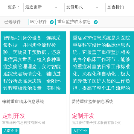
更多：
最近更新
发货形式
是否折扣
已选条件：
医疗软件
重症监护临床信息
智能识别床旁设备，连续采
重症监护信息系统是为医院
集数据，并同步全流程检
重症科室设计的临床信息系
验、药物及干预数据，还原
统，它覆盖了重症监护相关
重症真实世界，植入多种重
的各个临床工作环节，能够
症疾病管理理念，实时智能
将重症科室的日常工作标准
追踪患者病情变化，辅助过
化、流程化和自动化，极大
程分析及临床决策，全闭环
的降低了医护人员的工作负
过程稽核救治质量，实时快
担，提高了整个工作流程的
速分析及预警质控行为缺
效率，为真正实现以病人为
橡树重症临床信息系统
爱特重症监护信息系统
失，实现诊疗过程化及提
中心的医护过程、为临床科
升，集全面结构化临床术语
研、为提高医疗水平奠....
定制开发
定制开发
与....
重庆橡树信息科技有限公司
浙江爱特电子技术股份有限公司
入驻企业
入驻企业