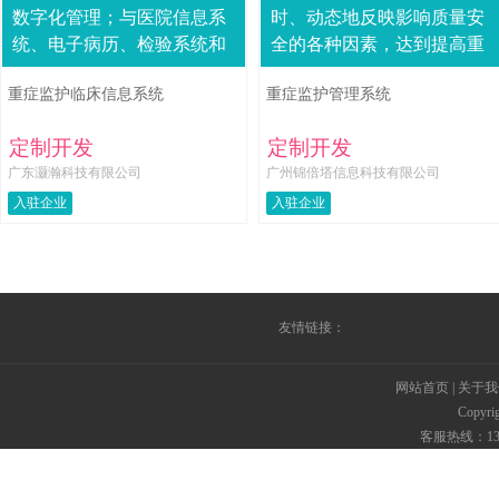
数字化管理；与医院信息系
时、动态地反映影响质量安
统、电子病历、检验系统和
全的各种因素，达到提高重
影像系统“无缝”集成后，进
症患者的生存率和 治愈率、
重症监护临床信息系统
重症监护管理系统
一步实现医疗信息和重症监
降低院内感染的目的。系统
护信息的共享。系....
特点：*建立IC....
定制开发
定制开发
广东灏瀚科技有限公司
广州锦倍塔信息科技有限公司
入驻企业
入驻企业
友情链接：
网站首页
|
关于我
Copyr
客服热线：135