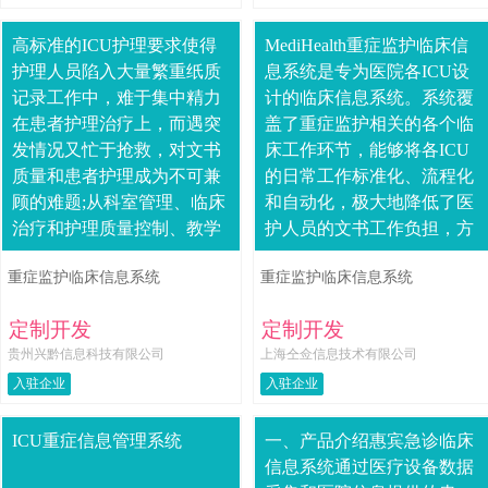
高标准的ICU护理要求使得
MediHealth重症监护临床信
护理人员陷入大量繁重纸质
息系统是专为医院各ICU设
记录工作中，难于集中精力
计的临床信息系统。系统覆
在患者护理治疗上，而遇突
盖了重症监护相关的各个临
发情况又忙于抢救，对文书
床工作环节，能够将各ICU
质量和患者护理成为不可兼
的日常工作标准化、流程化
顾的难题;从科室管理、临床
和自动化，极大地降低了医
治疗和护理质量控制、教学
护人员的文书工作负担，方
与科研三个维度，目前的纸
便了医护患沟通，提高了整
重症监护临床信息系统
重症监护临床信息系统
质记录的方式，难以实现数
个工作流程的效率，为真正
据的归集、统计、....
实现以....
定制开发
定制开发
贵州兴黔信息科技有限公司
上海仝佥信息技术有限公司
入驻企业
入驻企业
ICU重症信息管理系统
一、产品介绍惠宾急诊临床
信息系统通过医疗设备数据