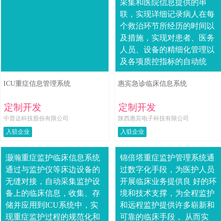
采集和医院信息提供的串
联，实现详细记录病人在每
个救治环节所经历的时间以
及措施，实现对患者、医务
人员、设备的精细化管理以
及各项质控指标的自动统
计。通过智能化设计分诊、
ICU重症信息管理系统
惠宾急诊临床信息系统
抢救、留观和EICU等环节，
实现对急诊科的流程再....
定制开发
定制开发
中普达科技股份有限公司
陕西惠宾电子科技有限公司
入驻企业
入驻企业
灏瀚重症监护临床信息系统
锦倍塔重症监护管理系统通
通过与监护仪等床边设备的
过数字化手段，为医护人员
无缝对接，自动采集监护设
开展临床业务提供良 好的环
备上的临床信息，收集、存
境和技术支撑，为全程监护
储并应用到ICU系统中，实
和远程监护提供许多崭新和
现重症监护过程的规范化和
可靠的临床手段， 从而实