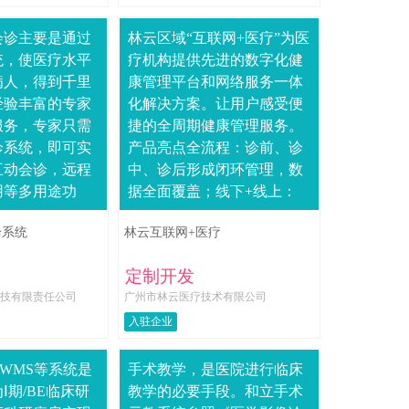
会诊主要是通过
林云区域“互联网+医疗”为医
统，使医疗水平
疗机构提供先进的数字化健
病人，得到千里
康管理平台和网络服务一体
经验丰富的专家
化解决方案。让用户感受便
服务，专家只需
捷的全周期健康管理服务。
诊系统，即可实
产品亮点全流程：诊前、诊
互动会诊，远程
中、诊后形成闭环管理，数
用等多用途功
据全面覆盖；线下+线上：
本，提升医护水
传统的线下方式往线上延
诊系统
林云互联网+医疗
诊流程远程接诊
伸，拓展了宣传覆盖面；关
诊器多参....
注检中效率提升，整....
定制开发
技有限责任公司
广州市林云医疗技术有限公司
入驻企业
S/CWMS等系统是
手术教学，是医院进行临床
Ⅰ期/BE临床研
教学的必要手段。和立手术