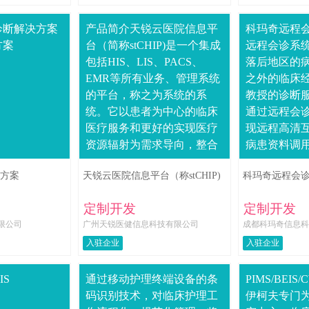
诊断解决方案
产品简介天锐云医院信息平
科玛奇远程
方案
台（简称stCHIP)是一个集成
远程会诊系
包括HIS、LIS、PACS、
落后地区的
EMR等所有业务、管理系统
之外的临床
的平台，称之为系统的系
教授的诊断
统。它以患者为中心的临床
通过远程会
医疗服务和更好的实现医疗
现远程高清
资源辐射为需求导向，整合
病患资料调
基于电子病历的医院信息平
能，降低成
方案
天锐云医院信息平台（称stCHIP)
科玛奇远程会
台，依托云计算和移动互联
平。远程会
网技术....
心电图机电子听
定制开发
定制开发
限公司
广州天锐医健信息科技有限公司
成都科玛奇信息科
入驻企业
入驻企业
IS
通过移动护理终端设备的条
PIMS/BEI
码识别技术，对临床护理工
伊柯夫专门为