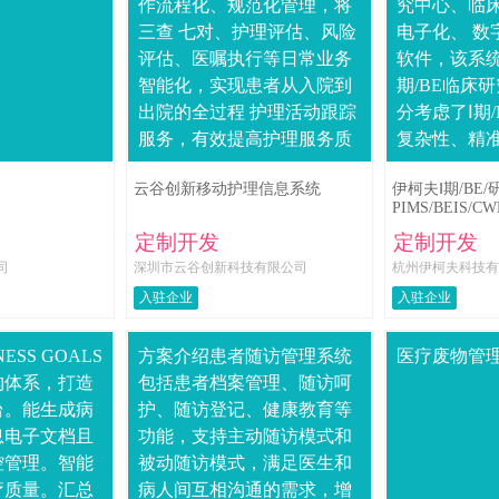
作流程化、规范化管理，将
究中心、临
三查 七对、护理评估、风险
电子化、 数
评估、医嘱执行等日常业务
软件，该系统
智能化，实现患者从入院到
期/BE临床研
出院的全过程 护理活动跟踪
分考虑了Ⅰ期/
服务，有效提高护理服务质
复杂性、精
量和工作效率。量化护理操
管理要求, 
云谷创新移动护理信息系统
伊柯夫Ⅰ期/BE
作，为护士的绩效考核 提供
联网技术及...
PIMS/BEIS/C
数据支持。系统....
定制开发
定制开发
司
深圳市云谷创新科技有限公司
杭州伊柯夫科技有
入驻企业
入驻企业
ESS GOALS
方案介绍患者随访管理系统
医疗废物管
构体系，打造
包括患者档案管理、随访呵
台。能生成病
护、随访登记、健康教育等
息电子文档且
功能，支持主动随访模式和
控管理。智能
被动随访模式，满足医生和
疗质量。汇总
病人间互相沟通的需求，增