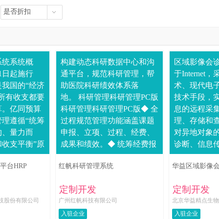
是否折扣
系统系统概
构建动态科研数据中心和沟
区域影像会
月1日起施行
通平台，规范科研管理，帮
于Interne
我国的“经济
助医院科研绩效体系落
术、现代电
所有收支都要
地。 科研管理科研管理PC版
技术手段，
算。亿同预算
科研管理科研管理PC版◆ 全
息的远程采
理遵循“统筹
过程规范管理功能涵盖课题
理、存储和
约、量力而
申报、立项、过程、经费、
对异地对象
收支平衡”原
成果和绩效。◆ 统筹经费报
诊断、信息
行、谁主管、
销流程报批经费预算、报
等的信息系
平台HRP
红帆科研管理系统
华益区域影像
”，全面落实
销，快速查看经费到账情
诊示教系统
况。◆ ....
会诊、教学研..
定制开发
定制开发
技股份有限公司
广州红帆科技有限公司
北京华益精点生物
入驻企业
入驻企业