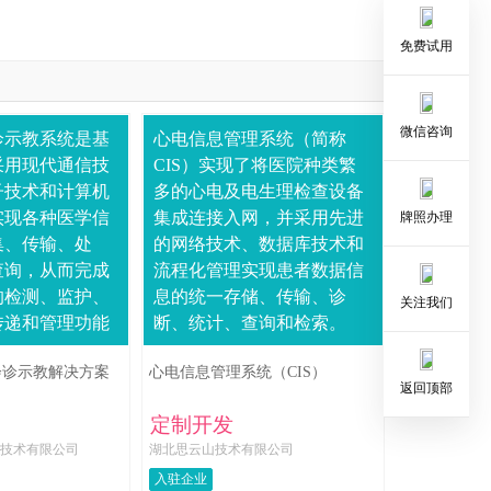
免费试用
微信咨询
诊示教系统是基
心电信息管理系统（简称
t，采用现代通信技
CIS）实现了将医院种类繁
子技术和计算机
多的心电及电生理检查设备
实现各种医学信
集成连接入网，并采用先进
牌照办理
集、传输、处
的网络技术、数据库技术和
查询，从而完成
流程化管理实现患者数据信
的检测、监护、
息的统一存储、传输、诊
关注我们
传递和管理功能
断、统计、查询和检索。
统；区域影像会
会诊示教解决方案
心电信息管理系统（CIS）
不仅能满足远程
返回顶部
..
定制开发
技术有限公司
湖北思云山技术有限公司
入驻企业