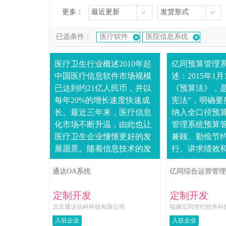
更多：
最近更新
发货形式
已选条件：
医疗软件
医院信息系统
医疗卫生行业概述2010年起
亿同预算管理
中国医疗信息软件市场规模
述：2015年1
已达到约21亿人民币，并以
《预算法》，是
每年20%的增长速度快速成
宪法”，明确要
长。最近三年来，医疗信息
纳入全口径预
化市场不断升温，由此也让
管理系统预算管
医疗卫生企业憧憬更好的发
兼顾、勤俭节
展愿景。随着信息技术的发
行、讲求绩效和
展与医疗卫生事业的深化改
则，实行“谁执
通达OA系统
亿同综合运营管理
革，医院管理信息化的速度
谁负责、谁编制
大大加快，医....
预算管理....
定制开发
定制开发
北京通达信科科技有限公司
福建亿同世纪软件科
入驻企业
入驻企业