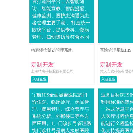
者打造的平台，以智能随
访、智能宣教、智能提醒、
健康监测、医护患沟通为患
者管理主要手段， 打造统一
随访平台，提供专科、慢病
管理、妇幼随访等符合不同
应用场景的解决方案。随访
精宸慢病随访管理系统
医院管理系统HIS
管理-围产抑郁科研随访
定制开发
定制开发
上海精宸科技股份有限公司
武汉志软科技有限公
入驻企业
入驻企业
宇航HIS全面涵盖医院的门
业务目标BUSIN
诊住院、临床诊疗、药品管
利用标准的架
理、费用管理、综合管理与
一站式信息平
系统分析、外部接口等各方
人医疗过程信
面应用。1、门诊挂号管理系
能进行全程监
统门诊挂号是病人接触医院
化支持提高医