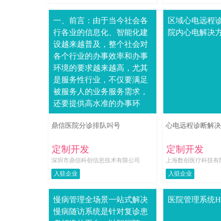
一、前言：由于当今社会各
区域心电远程
行各业的信息化、智能化建
院内心电解决
设越来越普及，整个社会对
各个行业的办事效率和办事
环境的要求越来越高，尤其
是服务性行业，不仅要满足
被服务人的业务服务需求，
还要提供高水准的办事环
境、服务质量和效率。例如
鼎信医院分诊排队叫号
心电远程诊断解决
医院门诊，现在的患者不....
定制开发
定制开发
深圳市鼎信科创信息技术有限公司
上海数创医疗科技有
入驻企业
入驻企业
慢病管理全场景一站式解决
医院管理系统H
慢病随访系统是针对复诊患