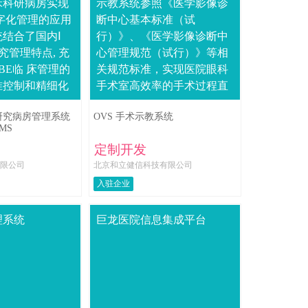
床科研病房实现
示教系统参照《医学影像诊
字化管理的应用
断中心基本标准（试
结合了国内Ⅰ
行）》、《医学影像诊断中
究管理特点, 充
心管理规范（试行）》等相
BE临 床管理的
关规范标准，实现医院眼科
准控制和精细化
手术室高效率的手术过程直
广泛采用了移动互
播展示，可以让观摩者与手
/研究病房管理系统
OVS 手术示教系统
.
术室分离，将手术室正在进
WMS
行的手术在示教室异地复
定制开发
现，....
限公司
北京和立健信科技有限公司
入驻企业
理系统
巨龙医院信息集成平台