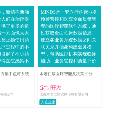
会，新药不断涌
MINDS是一套医疗临床业务
给人们在治疗疾
预警管控和医院全面质量管
提供了更多的途
理的医疗智能软件系统，通
另一方面也大大
过获取全面临床数据信息，
人员正确使用药
建立各业务系统数据之间关
医疗过程中的不
联关系并抽象构建业务模
但引起了不少药
型，帮助医疗机构实现临床
使得医院感染不
辅助、业务管控和质量评价
且耗损了医药资
体系。结合各类知识库，构
处方集中点评系统
木老仁康医疗智能及决策平台
生工作信誉，加
建精细化医疗质量监管服务
当前，....
体系，并....
定制开发
有限公司
成都木老仁康软件信息有限公司
入驻企业