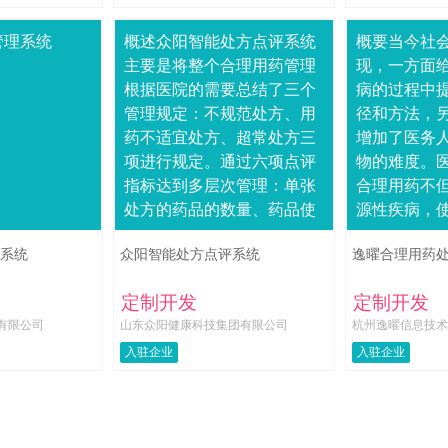
管理系统
概述众阳智能处方点评系统
概要当今社
主要是将整个合理用药管理
现，一方面
根据医院的需要总结了三个
病的过程中
管理规定：不规范处方、用
径和方法，
药不适宜处方、超常处方三
增加了医务
项进行规定。通过六项点评
物的难度。
指标达到多层次管理：单张
合理用药不
处方的药品的数量、药品使
源性疾病，
用是否符合适应症、国家基
易控制，而
系统
众阳智能处方点评系统
逸曜合理用药
本药物的使用比例、抗菌药
源，损害卫
物的使用比例、注射剂....
重了社会负担。
定制开发
定制开发
有限公司
山东众阳健康科技集团有限公司
杭州逸曜信息技术
入驻企业
入驻企业