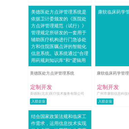
美德医处方点评管理系统是
康软临床药学
依据卫计委颁发的《医院处
方点评管理规范（试行）》
管理规定所研发的一套用于
辅助医疗机构进行门急诊处
方和住院医嘱点评的智能化
信息系统。该系统通过“合理
用药规则知识库”和“逻辑用
药规则知识库”共同组成
美德医处方点评管理系统
康软临床药学管理
的“美德医处方预判规则数据
库”对医疗机构抽....
定制开发
定制开发
美德医(北京)医疗技术服务有限公司
广州市康软信息科技
入驻企业
入驻企业
结合国家政策法规和临床工
作需求，运用信息技术实现