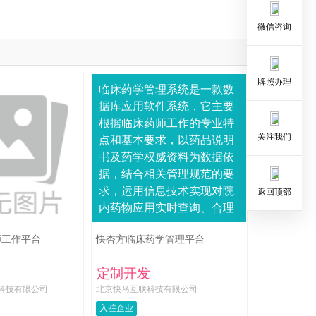
微信咨询
牌照办理
临床药学管理系统是一款数
据库应用软件系统，它主要
根据临床药师工作的专业特
关注我们
点和基本要求，以药品说明
书及药学权威资料为数据依
据，结合相关管理规范的要
求，运用信息技术实现对院
返回顶部
内药物应用实时查询、合理
用药指标即时生成、临床药
师工作平台
快杏方临床药学管理平台
物利用监测、处方及医嘱的
智能点评、抗菌药物监....
定制开发
息科技有限公司
北京快马互联科技有限公司
入驻企业