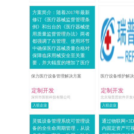
方案简介：随着2017年最新
修订《医疗器械监督管理条
例》和出台的《医疗器械使
用质量监督管理办法》两者
都强调了在管理、使用环节
中确保医疗器械质量合格对
保障临床用械安全至关重
要，并大幅度的增加了医疗
器械使用环节的监管条款，
保力医疗设备管理解决方案
医疗设备维护解决
丰富了医疗器械使用质量管
理的措施，使得医院....
定制开发
定制开发
深圳市医联科技有限公司
北京瑞普思软件开发
入驻企业
入驻企业
灵狐设备管理系统可管理设
通过物联网+3
备的全生命周期管理，从设
内固定资产可