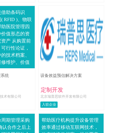
统借助条码识
 RFID )、物联
帮助医院管理四
种价值形态的资
资产 从购置前
、可行性论证，
中的技术档案、
维修维护、价值
到使用后的资产
理系统
设备效益预估解决方案
、报废的全生命
.
定制开发
技术有限公司
北京瑞普思软件开发有限公司
入驻企业
命周期管理采购
帮助医疗机构提升设备管理
确认合作之后上
效率通过移动互联网技术，