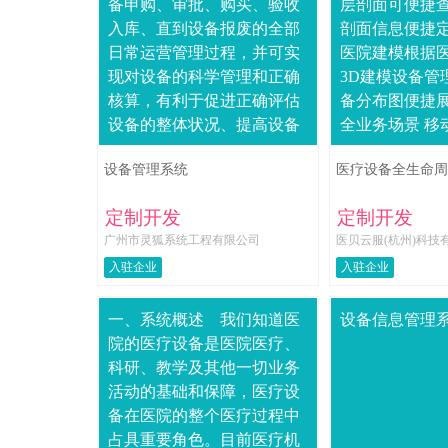
备申购、审批、购买、验收
层剖面可便捷
入库、直到设备报废的全部
剖面信息便捷
日常运营管理过程，并可实
医院建模根据
现对设备的科学管理和正确
3D建模设备管
核算，有利于促进正确评估
备分布图便捷
设备的整体状况、提高设备
全业务场景 移
使用效率、降低设备成本、
务操作均可在
设备管理系统
医疗设备全生命周
保护设备的安全完整，从而
成设备台账查
实现设备的保值增值，....
息，字段属性、..
定制开发
定制开发
广州市灵狐系统工程有限公司
医贝云服(杭州)科技
入驻企业
入驻企业
一、系统概述 我们知道医
设备信息管理
院的医疗设备是医院医疗、
科研、教学及其他一切业务
活动的基础和保障，医疗设
备在医院的整个医疗过程中
占具重要角色。目前医疗机