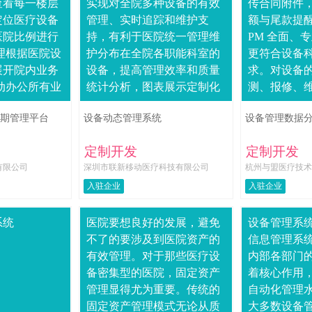
查看每一楼层
实现对全院多种设备的有效
传合同附件
定位医疗设备
管理、实时追踪和维护支
额与尾款提
医院比例进行
持，有利于医院统一管理维
PM 全面、
理根据医院设
护分布在全院各职能科室的
更符合设备
展开院内业务
设备，提高管理效率和质量
求。对设备
动办公所有业
统计分析，图表展示定制化
测、报修、
移动端便捷完
配置并自动生成各类设备报
理 采购管理
期管理平台
设备动态管理系统
设备管理数据
看设备详细信
表，为医院提供可视化的信
关信息，设备预
..
息视图，提升医院信息化....
定制开发
定制开发
有限公司
深圳市联新移动医疗科技有限公司
杭州与盟医疗技术
入驻企业
入驻企业
系统
医院要想良好的发展，避免
设备管理系
不了的要涉及到医院资产的
信息管理系
有效管理。对于那些医疗设
内部各部门的
备密集型的医院，固定资产
着核心作用
管理显得尤为重要。传统的
自动化管理
固定资产管理模式无论从质
大多数设备