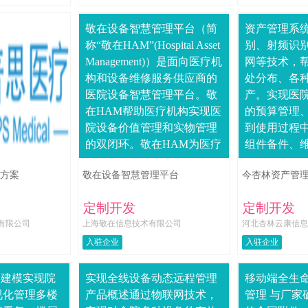
敬在设备智慧管理平台（简
资产管理系
称“敬在HAM”(Hospital Asset
别、射频识别(
Management)）是面向医疗机
网等技术，
构和设备维修服务供应商的
处分布、各
医院设备智慧管理平台。敬
产。实现医院
在HAM帮助医疗机构实现医
的预算管理
院设备价值管理和实物管理
到使用过程
的双闭环。敬在HAM为医疗
组件备件、
机构和维修服务商搭建云上
折旧等，再
方案
敬在设备智慧管理平台
今杏林资产管
高效....
盘点、清理
周期的动态...
定制开发
定制开发
有限公司
上海敬在信息技术有限公司
河北杏林云康信息
入驻企业
入驻企业
D建模实现院
实现全线设备动态远程管理
移动端全生
视化管理多楼
产品概述通过物联网技术，
管理 与厂家