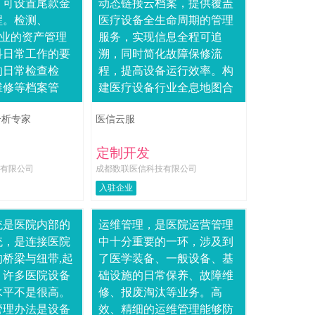
，可设置尾款金
动态链接云档案，提供覆盖
醒。检测、
医疗设备全生命周期的管理
专业的资产管理
服务，实现信息全程可追
科日常工作的要
溯，同时简化故障保修流
的日常检查检
程，提高设备运行效率。构
维修等档案管
建医疗设备行业全息地图合
可以填写采购相
作省市达21个，合作医院数
分析专家
医信云服
算....
量达428家，连接医疗设备数
量达418799台....
定制开发
有限公司
成都数联医信科技有限公司
入驻企业
统是医院内部的
运维管理，是医院运营管理
统，是连接医院
中十分重要的一环，涉及到
桥梁与纽带,起
了医学装备、一般设备、基
，许多医院设备
础设施的日常保养、故障维
水平不是很高。
修、报废淘汰等业务。高
管理办法是设备
效、精细的运维管理能够防