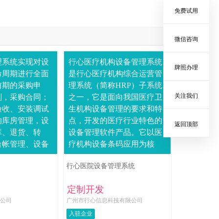
免费试用
微信咨询
理系统实现对设
行心医疗机构设备管理系统
牌照办理
命周期进行全面
是行心医疗机构综合运营管
前期的采购申
理系统（简称HRP）子系统
关注我们
划，采购合同；
之一，它是面向我国医疗卫
验收、安装调试
生机构设备管理的要求和特
的库房管理，设
点，开发的医疗行业特色的
返回顶部
库、退货、转
设备管理软件产品。它以医
台帐管理、设备
疗机构设备条码应用为核
、调拨、调配、
心，以网络平台为依托，围
行心医院设备管理系统
管理；设备的维
绕医疗机构和医疗事业单位
备的保养计
固定设备管理的定额编....
定制开发
公司
广州市行心信息科技有限公司
入驻企业