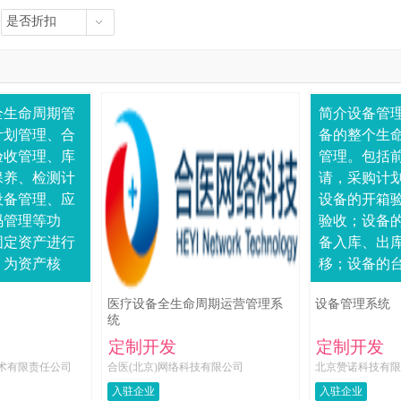
是否折扣
全生命周期管
简介设备管
计划管理、合
备的整个生
验收管理、库
管理。包括
保养、检测计
请，采购计
设备管理、应
设备的开箱
码管理等功
验收；设备
固定资产进行
备入库、出
。为资产核
移；设备的
算及绩效提供
启用、封存
医疗设备全生命周期运营管理系
设备管理系统
据，对医院的
报废、调帐
统
化的管理，
护管理，设
定制开发
定制开发
划、....
术有限责任公司
合医(北京)网络科技有限公司
北京赞诺科技有限
入驻企业
入驻企业