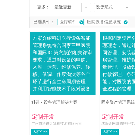
更多：
最近更新
发货形式
已选条件：
医疗软件
医院设备信息系统
方案介绍科进医疗设备智能
根据固定资产
管理系统符合国家三甲医院
理理念，通过
和国际JCI第六版的相关评审
同管理、安装
要求，通过对设备的申购、
房管理、维护
入库、运营、维修保养、转
量管理、投放
移、借调、作废淘汰等各个
付款管理、条
环节进行全生命周期管理，
能，对医院的
并利用智能技术手段对设备
全过程的管理
的健康情况进行24小时监控
算、全成本核
科进 • 设备管理解决方案
固定资产管理系统
和风险预警，实时把控全院
真实可靠的数
各区域所有设备....
资产进行规范
定制开发
定制开发
减....
广州市科进计算机技术有限公司
沈阳金网凯腾软件技
入驻企业
入驻企业