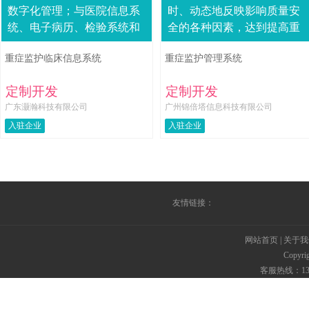
数字化管理；与医院信息系
时、动态地反映影响质量安
统、电子病历、检验系统和
全的各种因素，达到提高重
影像系统“无缝”集成后，进
症患者的生存率和 治愈率、
重症监护临床信息系统
重症监护管理系统
一步实现医疗信息和重症监
降低院内感染的目的。系统
护信息的共享。系....
特点：*建立IC....
定制开发
定制开发
广东灏瀚科技有限公司
广州锦倍塔信息科技有限公司
入驻企业
入驻企业
友情链接：
网站首页
|
关于我
Copyr
客服热线：135