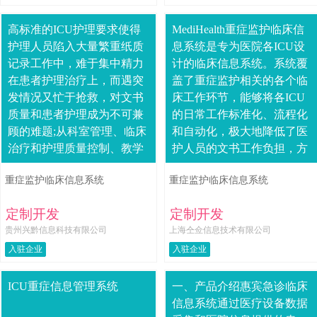
高标准的ICU护理要求使得
MediHealth重症监护临床信
护理人员陷入大量繁重纸质
息系统是专为医院各ICU设
记录工作中，难于集中精力
计的临床信息系统。系统覆
在患者护理治疗上，而遇突
盖了重症监护相关的各个临
发情况又忙于抢救，对文书
床工作环节，能够将各ICU
质量和患者护理成为不可兼
的日常工作标准化、流程化
顾的难题;从科室管理、临床
和自动化，极大地降低了医
治疗和护理质量控制、教学
护人员的文书工作负担，方
与科研三个维度，目前的纸
便了医护患沟通，提高了整
重症监护临床信息系统
重症监护临床信息系统
质记录的方式，难以实现数
个工作流程的效率，为真正
据的归集、统计、....
实现以....
定制开发
定制开发
贵州兴黔信息科技有限公司
上海仝佥信息技术有限公司
入驻企业
入驻企业
ICU重症信息管理系统
一、产品介绍惠宾急诊临床
信息系统通过医疗设备数据