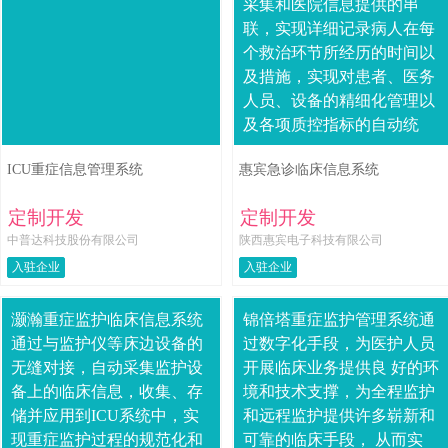
采集和医院信息提供的串
联，实现详细记录病人在每
个救治环节所经历的时间以
及措施，实现对患者、医务
人员、设备的精细化管理以
及各项质控指标的自动统
计。通过智能化设计分诊、
ICU重症信息管理系统
惠宾急诊临床信息系统
抢救、留观和EICU等环节，
实现对急诊科的流程再....
定制开发
定制开发
中普达科技股份有限公司
陕西惠宾电子科技有限公司
入驻企业
入驻企业
灏瀚重症监护临床信息系统
锦倍塔重症监护管理系统通
通过与监护仪等床边设备的
过数字化手段，为医护人员
无缝对接，自动采集监护设
开展临床业务提供良 好的环
备上的临床信息，收集、存
境和技术支撑，为全程监护
储并应用到ICU系统中，实
和远程监护提供许多崭新和
现重症监护过程的规范化和
可靠的临床手段， 从而实