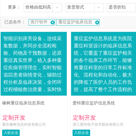
更多：
价格由低到高
发货形式
是否折扣
已选条件：
医疗软件
重症监护临床信息
智能识别床旁设备，连续采
重症监护信息系统是为医院
集数据，并同步全流程检
重症科室设计的临床信息系
验、药物及干预数据，还原
统，它覆盖了重症监护相关
重症真实世界，植入多种重
的各个临床工作环节，能够
症疾病管理理念，实时智能
将重症科室的日常工作标准
追踪患者病情变化，辅助过
化、流程化和自动化，极大
程分析及临床决策，全闭环
的降低了医护人员的工作负
过程稽核救治质量，实时快
担，提高了整个工作流程的
速分析及预警质控行为缺
效率，为真正实现以病人为
橡树重症临床信息系统
爱特重症监护信息系统
失，实现诊疗过程化及提
中心的医护过程、为临床科
升，集全面结构化临床术语
研、为提高医疗水平奠....
定制开发
定制开发
与....
重庆橡树信息科技有限公司
浙江爱特电子技术股份有限公司
入驻企业
入驻企业