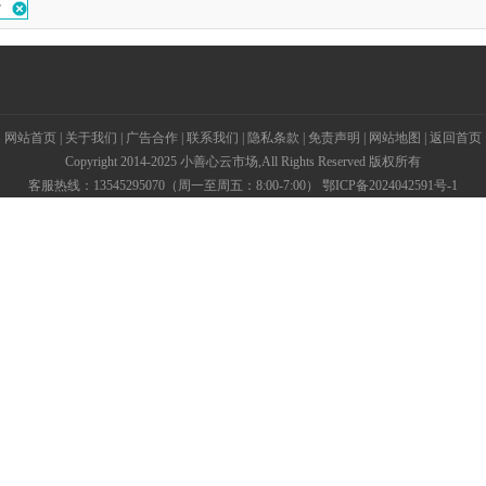
价
网站首页
|
关于我们
|
广告合作
|
联系我们
|
隐私条款
|
免责声明
|
网站地图
|
返回首页
Copyright 2014-2025 小善心云市场,All Rights Reserved 版权所有
客服热线：13545295070（周一至周五：8:00-7:00）
鄂ICP备2024042591号-1