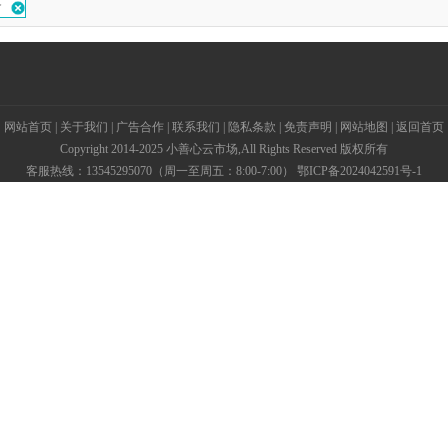
价
网站首页
|
关于我们
|
广告合作
|
联系我们
|
隐私条款
|
免责声明
|
网站地图
|
返回首页
Copyright 2014-2025 小善心云市场,All Rights Reserved 版权所有
客服热线：13545295070（周一至周五：8:00-7:00）
鄂ICP备2024042591号-1