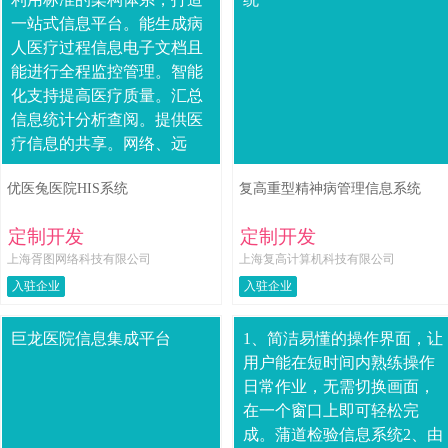
一站式信息平台。能生成病
人医疗过程信息电子文档且
能进行全程监控管理。智能
化支持提高医疗质量。汇总
信息统计分析查阅。提供医
疗信息的共享。网络、远
程、实时监管网络设备和系
优医兔医院HIS系统
复高重型精神病管理信息系统
统运行状态。关键指标：1.
建立一套....
定制开发
定制开发
上海胥图网络科技有限公司
上海复高计算机科技有限公司
入驻企业
入驻企业
巨龙医院信息集成平台
1、简洁易懂的操作界面，让
用户能在短时间内熟练操作
日常作业，无需切换画面，
在一个窗口上即可轻松完
成。蒲道检验信息系统2、由