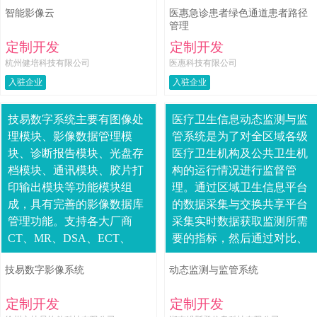
智能影像云
医惠急诊患者绿色通道患者路径
析，使医疗诊断服务走向真
同时当患者身体不适或发生
管理
正意义的智能化。医院有....
紧急情况时，可按下电子
定制开发
定制开发
手....
杭州健培科技有限公司
医惠科技有限公司
入驻企业
入驻企业
技易数字系统主要有图像处
医疗卫生信息动态监测与监
理模块、影像数据管理模
管系统是为了对全区域各级
块、诊断报告模块、光盘存
医疗卫生机构及公共卫生机
档模块、通讯模块、胶片打
构的运行情况进行监督管
印输出模块等功能模块组
理。通过区域卫生信息平台
成，具有完善的影像数据库
的数据采集与交换共享平台
管理功能。支持各大厂商
采集实时数据获取监测所需
CT、MR、DSA、ECT、
要的指标，然后通过对比、
US、数字胃肠等影像设备。
综合分手等手段，对出现的
技易数字影像系统
动态监测与监管系统
影像采集支持DICOM3.0标
异常情况进行消息提示、告
准通讯协议，凡....
警等，对可能会发生的异....
定制开发
定制开发