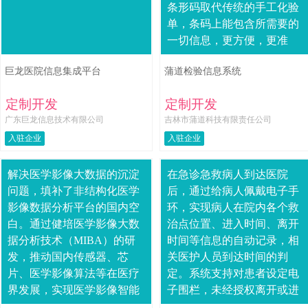
条形码取代传统的手工化验
单，条码上能包含所需要的
一切信息，更方便，更准
确。蒲道检验信息系统3、对
巨龙医院信息集成平台
蒲道检验信息系统
危急标本有相应的提示，保
证检验的安全及时。....
定制开发
定制开发
广东巨龙信息技术有限公司
吉林市蒲道科技有限责任公司
入驻企业
入驻企业
解决医学影像大数据的沉淀
在急诊急救病人到达医院
问题，填补了非结构化医学
后，通过给病人佩戴电子手
影像数据分析平台的国内空
环，实现病人在院内各个救
白。通过健培医学影像大数
治点位置、进入时间、离开
据分析技术（MIBA）的研
时间等信息的自动记录，相
发，推动国内传感器、芯
关医护人员到达时间的判
片、医学影像算法等在医疗
定。系统支持对患者设定电
界发展，实现医学影像智能
子围栏，未经授权离开或进
化存储、传输、显示和分
入围栏时，系统发生报警。