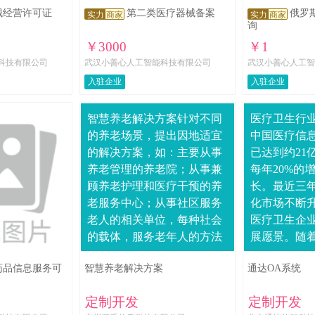
械经营许可证
第二类医疗器械备案
俄罗
实力
商家
实力
商家
询
￥3000
￥1
科技有限公司
武汉小善心人工智能科技有限公司
武汉小善心人工智
入驻企业
入驻企业
智慧养老解决方案针对不同
医疗卫生行业
的养老场景，提出因地适宜
中国医疗信
的解决方案，如：主要从事
已达到约21
养老管理的养老院；从事兼
每年20%的
顾养老护理和医疗干预的养
长。最近三
老服务中心；从事社区服务
化市场不断
老人的相关单位，每种社会
医疗卫生企
的载体，服务老年人的方法
展愿景。随
不同，对应的提供的方案则
展与医疗卫
药品信息服务可
智慧养老解决方案
通达OA系统
需进步优化，稻禾科技针对
革，医院管
不同的场景提供对应的....
大大加快，医..
定制开发
定制开发