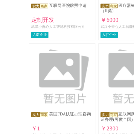
互联网医院牌照申请
医疗器
管理监控与管理依据预先设
实力
商家
实力
商家
（Ⅲ类）
定的指标评定临床....
定制开发
￥6000
武汉小善心人工智能科技有限公司
武汉小善心人工智能
入驻企业
入驻企业
美国FDA认证办理咨询
互联网
实力
商家
实力
商家
证办理(可做全国)
￥1
￥2300