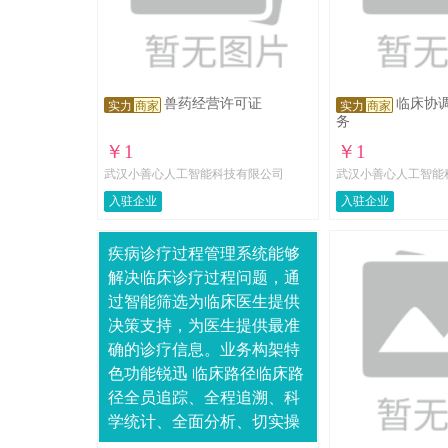
兽药经营许可证
临床协调
实力
商家
实力
商家
务
￥1
￥1
武汉小善心人工智能科技有限公司
武汉小善心人工智能
入驻企业
入驻企业
疾病诊疗过程管理系统能够
解决临床诊疗过程问题，通
过智能筛选为临床医生提供
决策支持，为医生提供最准
确的诊疗信息。业务构架特
色功能锐迅 临床路径临床路
径全员追踪、全程追溯、科
学统计、全面分析、切实操
作、个体纠正。锐迅 监控与