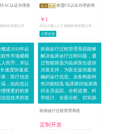
斯EAC认证办理咨
欧盟CE认证办理咨询
实力
商家
￥1
能科技有限公司
武汉小善心人工智能科技有限公司
入驻企业
概述2010年起
疾病诊疗过程管理系统能够
息软件市场规模
解决临床诊疗过程问题，通
亿人民币，并以
过智能筛选为临床医生提供
增长速度快速成
决策支持，为医生提供最准
年来，医疗信息
确的诊疗信息。业务构架特
升温，由此也让
色功能锐迅 临床路径临床路
业憧憬更好的发
径全员追踪、全程追溯、科
着信息技术的发
学统计、全面分析、切实操
生事业的深化改
作、个体纠正。锐迅 监控与
疾病诊疗过程管理系统
理信息化的速度
管理监控与管理依据预先设
..
定的指标评定临床....
定制开发