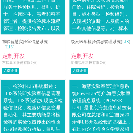
服务于检验医师、技师、护
门诊、住院号码，检验项
士、临床医生、患者和科室
目，标本类型，检验组别，
管理者，提供检验标本流程
入院初始诊断，以及病人的
管理，检验报告发布，以及
一些其他信息等。2） 标本
科室管理等一系列业务支
采集模块：实现条形码打印
东软智慧实验室信息系统
锐潮医学检验信息管理系统(
LIS
)
持，系统功能完备，设备联
（打印条码模式）、扫描对
（
LIS
）
接能力强大，是现代医院....
照（预条码模式）、采....
定制开发
定制开发
东软集团股份有限公司
郑州锐潮科技有限公司
入驻企业
入驻企业
一、检验科LIS系统概述：
一、海慧实验室管理信息系
LIS系统即实验室信息管理
统PowerLIS简介:海慧实验室
系统。LIS系统能实现临床检
管理信息系统（POWER
验信息化，检验科信息管理
LIS）是北京海慧信息科技有
自动化。其主要功能是将检
限公司在总结和沉淀自身20
验科的实验仪器传出的检验
余年LIS开发经验的基础上，
数据经数据分析后，自动生
在国内众多检验医学专家和