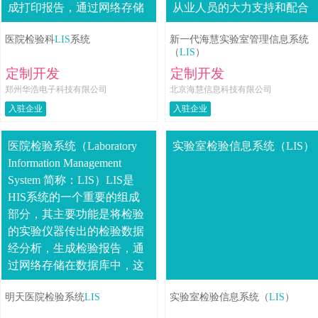
成打印报告，通过网络存储
从业人员的大力支持和配合
在数据库中，使医生能够....
下，结合最新信息技术手
医院检验科
LIS
系统
新一代海慧实验室管理信息系统
段，开发出的一套新一代
（
LIS
）
的....
定制开发
定制开发
郑州华浩电子科技有限公司
北京海慧信息科技有限公司
入驻企业
入驻企业
医院检验系统（Laboratory
实验室检验信息系统（LIS）
Information Management
System 简称：LIS）LIS是
HIS系统的一个重要的组成
部分，其主要功能是将检验
的实验仪器传出的检验数据
经分析，生成检验报告，通
过网络存储在数据库中，这
样医生能够方便、及时....
明天医院检验系统
LIS
实验室检验信息系统（
LIS
）