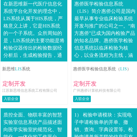
在新思维新一代医疗信息化
惠侨医学检验信息系统
系统平台化开发的理念中，
（LIS）简介惠侨公司是国内
LIS系统从属于HIS系统，严
最早从事专业临床检验系统
格意义上讲，它是HIS系统
开发与推广的公司之一。“南
的一个子系统。众所周知的
方惠侨”已成为国内检验产品
是，LIS系统的主要功能是将
的知名品牌。惠侨医学检验
检验仪器传出的检验数据经
信息系统以临床检验为核
分析后，生成检验报告，通
心，以业务流程为主线，涵
过网络存储在数据库中，使
盖检验管理的全部流程和管
新思维
LIS
系统
惠侨医学检验信息系统（
LIS
）
医生能够方便、及时地查看
理需求，遵循最新的国家标
到患者的....
准和规范，有近百家....
定制开发
定制开发
江苏新思维信息系统工程有限公司
广州惠侨计算机科技有限公司
入驻企业
入驻企业
质控全面、物联丰富的智慧
1） 检验申请模块：实现电
实验室信息系统产品描述面
子申请检验单的开单、撤
向医学实验室的规范化、智
销、查询、字典设置等。检
能化、一体化的工作平台，
验申请单所关联的信息应有