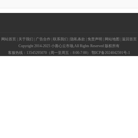
网站首页
|
关于我们
|
广告合作
|
联系我们
|
隐私条款
|
免责声明
|
网站地图
|
返回首页
Copyright 2014-2025 小善心云市场,All Rights Reserved 版权所有
客服热线：13545295070（周一至周五：8:00-7:00）
鄂ICP备2024042591号-1