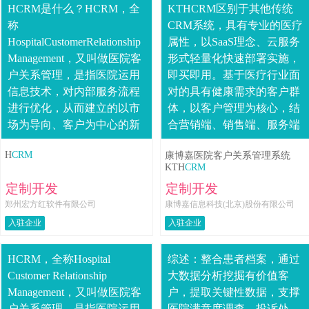
HCRM是什么？HCRM，全
KTHCRM区别于其他传统
称
CRM系统，具有专业的医疗
HospitalCustomerRelationship
属性，以SaaS理念、云服务
Management，又叫做医院客
形式轻量化快速部署实施，
户关系管理，是指医院运用
即买即用。基于医疗行业面
信息技术，对内部服务流程
对的具有健康需求的客户群
进行优化，从而建立的以市
体，以客户管理为核心，结
场为导向、客户为中心的新
合营销端、销售端、服务端
型服务模式。HCRM能做什
实际业务场景，提供系统
H
CRM
康博嘉医院客户关系管理系统
么？HCRM就好比....
化、标准化、数字化的智能
KTH
CRM
解决方案，真正....
定制开发
定制开发
郑州宏方红软件有限公司
康博嘉信息科技(北京)股份有限公司
入驻企业
入驻企业
HCRM，全称Hospital
综述：整合患者档案，通过
Customer Relationship
大数据分析挖掘有价值客
Management，又叫做医院客
户，提取关键性数据，支撑
户关系管理，是指医院运用
医院满意度调查、投诉处