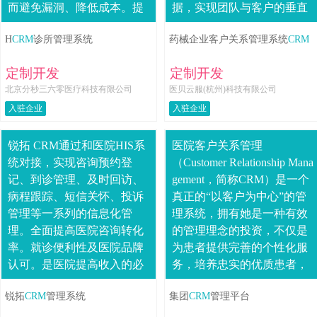
而避免漏洞、降低成本。提
据，实现团队与客户的垂直
高数据的有效价值，实现统
纵深管理系统可模块化部
H
CRM
诊所管理系统
药械企业客户关系管理系统
CRM
计、分析的实时性、灵活
署，灵活匹配使用需求，不
性，提高决策支持能力。....
止围绕客户管理和销....
定制开发
定制开发
北京分秒三六零医疗科技有限公司
医贝云服(杭州)科技有限公司
入驻企业
入驻企业
锐拓 CRM通过和医院HIS系
医院客户关系管理
统对接，实现咨询预约登
（Customer Relationship Mana
记、到诊管理、及时回访、
gement，简称CRM）是一个
病程跟踪、短信关怀、投诉
真正的“以客户为中心”的管
管理等一系列的信息化管
理系统，拥有她是一种有效
理。全面提高医院咨询转化
的管理理念的投资，不仅是
率。就诊便利性及医院品牌
为患者提供完善的个性化服
认可。是医院提高收入的必
务，培养忠实的优质患者，
备管理软件。 打造一体化客
更能全面提升医院....
锐拓
CRM
管理系统
集团
CRM
管理平台
户服务平台6大优势1.效益增
长....