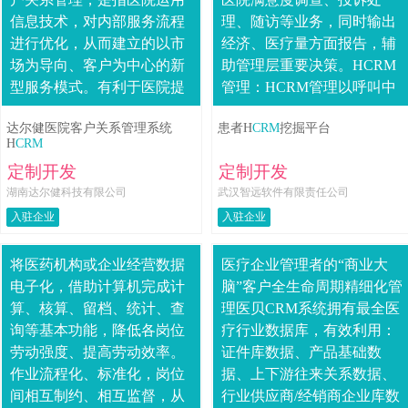
信息技术，对内部服务流程
理、随访等业务，同时输出
进行优化，从而建立的以市
经济、医疗量方面报告，辅
场为导向、客户为中心的新
助管理层重要决策。HCRM
型服务模式。有利于医院提
管理：HCRM管理以呼叫中
高服务水平与业绩，提升品
心患者信息建档为蓝本，与
达尔健医院客户关系管理系统
患者H
CRM
挖掘平台
牌增强....
医院HIS、LIS、PACS等医
H
CRM
院各业务系统....
定制开发
定制开发
湖南达尔健科技有限公司
武汉智远软件有限责任公司
入驻企业
入驻企业
将医药机构或企业经营数据
医疗企业管理者的“商业大
电子化，借助计算机完成计
脑”客户全生命周期精细化管
算、核算、留档、统计、查
理医贝CRM系统拥有最全医
询等基本功能，降低各岗位
疗行业数据库，有效利用：
劳动强度、提高劳动效率。
证件库数据、产品基础数
作业流程化、标准化，岗位
据、上下游往来关系数据、
间相互制约、相互监督，从
行业供应商/经销商企业库数