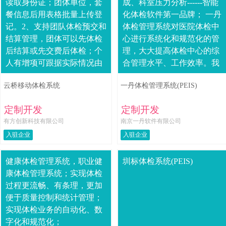
读取身份证；团体单位，套
成、科室压力分析------智能
餐信息后用表格批量上传登
化体检软件第一品牌； 一丹
记。2、支持团队体检预交和
体检管理系统对医院体检中
结算管理，团体可以先体检
心进行系统化和规范化的管
后结算或先交费后体检；个
理，大大提高体检中心的综
人有增项可跟据实际情况由
合管理水平、工作效率。我
公司结算或个人结算。3、支
们的系统从业务数据的采
云桥移动体检系统
一丹体检管理系统(PEIS)
持体检套餐管理，可对套餐
集、输入、处理、加工和输
项目组成、费用....
出全....
定制开发
定制开发
有方创新科技有限公司
南京一丹软件有限公司
入驻企业
入驻企业
健康体检管理系统，职业健
圳标体检系统(PEIS)
康体检管理系统；实现体检
过程更流畅、有条理，更加
便于质量控制和统计管理；
实现体检业务的自动化、数
字化和规范化；