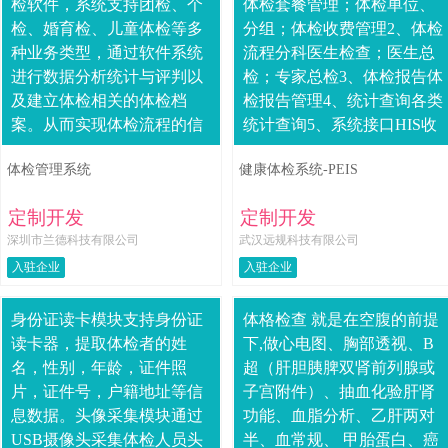
检软件，系统支持团检、个
体检套餐管理；体检单位、
检、婚育检、儿童体检等多
分组；体检收费管理2、体检
种业务类型，通过软件系统
流程分科医生检查；医生总
进行数据分析统计与评判以
检；专家总检3、体检报告体
及建立体检相关的体检档
检报告管理4、统计查询各类
案。从而实现体检流程的信
统计查询5、系统接口HIS收
息化，能够快速的汇总体检
费系统接口、LIS接口、心
体检管理系统
健康体检系统-PEIS
有关的检查数据和图文结
电、超声、内窥、放射等接
果，合理分配体检中心各
口；与....
定制开发
定制开发
科....
深圳市兰德科技有限公司
武汉远规科技有限公司
入驻企业
入驻企业
身份证读卡模块支持身份证
体格检查 就是在空腹的前提
读卡器，提取体检者的姓
下,做心电图、胸部透视、B
名，性别，年龄，证件照
超（肝胆胰脾双肾前列腺或
片，证件号，户籍地址等信
子宫附件）、抽血化验肝肾
息数据。头像采集模块通过
功能、血脂分析、乙肝两对
USB摄像头采集体检人员头
半、血常规、 甲胎蛋白、癌