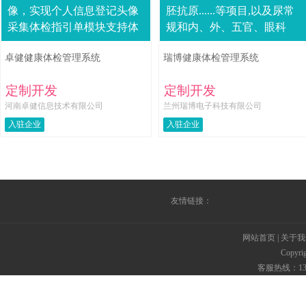
像，实现个人信息登记头像
胚抗原......等项目,以及尿常
采集体检指引单模块支持体
规和内、外、五官、眼科
检者个人基本信息，体检项
等，当然也可以根据具体情
卓健健康体检管理系统
瑞博健康体检管理系统
目信息，体检注意事项，医
况再选做其它项目。健康体
院联系方式的指引单格式....
检，是....
定制开发
定制开发
河南卓健信息技术有限公司
兰州瑞博电子科技有限公司
入驻企业
入驻企业
友情链接：
网站首页
|
关于我
Copyr
客服热线：135