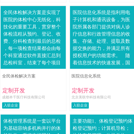
全民体检解决方案是实现了
医院信息化系统是指利用电
医院的体检中心无纸化，科
子计算机和通讯设备，为医
技化的重要工具，贯穿整个
院所属各部门提供对病人诊
体检流程从预约、登记、收
疗信息和行政管理信息的收
费、分科检查到最后的总检
集、存储、处理、提取及数
，每一项检查结果都会由每
据交换的能力，并满足所有
个科室通过软件直接汇总到
授权用户的功能需求。 随
总检科室，结束了每个项目
着信息技术的快速发展，国
结果都要人工录入的时代，
内越来越多的医院正加速实
全民体检解决方案
医院信息化系统
也减小了由于人工录入所带
施基于信息化平台、....
来的误差 ，提高了....
定制开发
定制开发
成都本千医疗科技有限公司
北京美联华科技有限公司
入驻企业
入驻企业
体检管理系统是一套以平台
主要功能1、体检登记预约体
为基础容纳多机构并行的体
检登记预约；计算机导检；