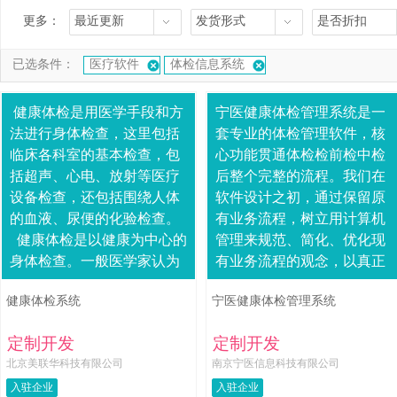
更多：
最近更新
发货形式
是否折扣
已选条件：
医疗软件
体检信息系统
健康体检是用医学手段和方
宁医健康体检管理系统是一
法进行身体检查，这里包括
套专业的体检管理软件，核
临床各科室的基本检查，包
心功能贯通体检检前检中检
括超声、心电、放射等医疗
后整个完整的流程。我们在
设备检查，还包括围绕人体
软件设计之初，通过保留原
的血液、尿便的化验检查。
有业务流程，树立用计算机
健康体检是以健康为中心的
管理来规范、简化、优化现
身体检查。一般医学家认为
有业务流程的观念，以真正
健康体检是指在身体尚未出
达到用计算机管理提高管理
健康体检系统
宁医健康体检管理系统
现明....
效益的目标。该系统的使
用，可以大大提高体检档....
定制开发
定制开发
北京美联华科技有限公司
南京宁医信息科技有限公司
入驻企业
入驻企业