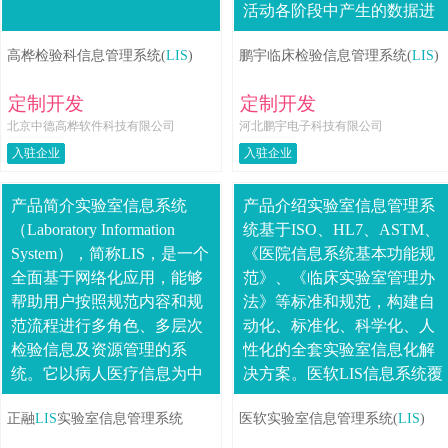
活动各阶段中产生的数据进
行采集、存贮、处理、提
高桦检验科信息管理系统(
LIS
)
鹏宇临床检验信息管理系统(
LIS
)
取、传输、汇总、加工生成
各种信息，从而为医院....
定制开发
定制开发
北京中德高桦软件科技有限公司
河北鹏宇电子科技有限公司
入驻企业
入驻企业
产品简介实验室信息系统
产品介绍实验室信息管理系
（Laboratory Information
统基于ISO、HL7、ASTM、
System），简称LIS，是一个
《医院信息系统基本功能规
全面基于网络化应用，能够
范》、《临床实验室管理办
帮助用户按照规范内容和规
法》等标准和规范，构建自
范流程进行多角色、多层次
动化、标准化、科学化、人
检验信息及资源管理的系
性化的全套实验室信息化解
统。它以病人医疗信息为中
决方案。医软LIS信息系统覆
心、以医疗业务处理为主
盖门急诊标本采集、住院标
正融
LIS
实验室信息管理系统
医软实验室信息管理系统(
LIS
)
线、以提高检验科....
本采集、常规检验、微生物
检验、生....