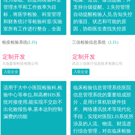
管理水平和工作效率为目
支持分级提醒。2.失控管理
标，将医学检验、科室管理
自动提醒检验人员,告知失控
和财务统计等检验科室/实验
的项目、状态和可能的原
室所有工作进行整合，全面
因，协助医生查找失控原
改善检验科室/实验室的工作
因。3.微生物管理支持细菌
检疫检验系统(
LIS
)
三佳检验信息系统（
LIS
）
现状。创能LIS把检验、检
库、分类、分组、对照管
疫、放免、细菌....
理，仪器....
定制开发
定制开发
大连盈智科技有限公司
武汉三佳医疗信息技术有限公司
入驻企业
入驻企业
适用于大中小医院检验科,检
临床检验信息管理系统医院
验中心等单位,和高桦HIS系
信息管理系统的重要组成部
统对接使用,能实现不交款不
分，是用计算机软硬件技
出化验报告单,基本达到控制
术、网络通讯技术等现代化
漏费的功能
手段，实现对医院LIS系统所
涉及的人流、物流、财流进
行综合管理，对在临床检验