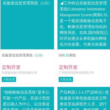
实验室信息管理系统（LIS）
◢工作特点实验室信息管理
系统(Laboratory Information
Management System)简称LIS,
是一个能实现检验信息电子
化、检验信息管理自动化的
网络系统。目前,国内医院已
经开始逐步从单机版向网络
化方向发展。代表当前最新
技术的检验信息....
实验室信息管理系统（
LIS
）
DH
LIS
系统
定制开发
定制开发
甘肃诚创电子科技有限公司
广州稻禾信息科技有限公司
入驻企业
入驻企业
“创能检验信息系统”是本公
产品构架1.2.4.2产品特点1.危
司新一代产品，其设计思想
急值提示将危急值信息立即
是以病人为中心、以业务处
推送至临床医护人员，进行
理为基础、以提高检验科室
电脑、短信、微信提醒，并